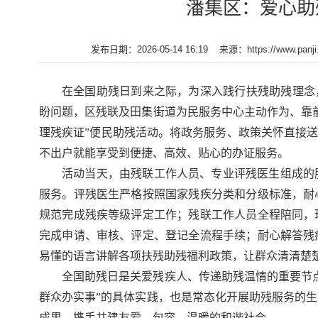
潘集区：爱心助
发布日期：2026-05-14 16:19
来源：https://www.panji.
在全国助残日到来之际，为深入践行扶残助残理念
盼问题，区残联及田集街道为民服务中心主动作为、靠
理残疾证”便民助残活动。将政务服务、政策关怀直接送
不出户就能享受到便捷、高效、贴心的办证服务。
活动当天，由残联工作人员、专业评残医生组成的
服务。评残医生严格按照国家残疾分类和分级标准，耐
规范完成残疾等级评定工作；残联工作人员全程陪同，
完成申请、审核、评定、登记全流程手续；耐心解答残
易懂的语言讲解各项扶残助残福利政策，让群众清清楚
全国助残日是关爱残疾人、传递助残温情的重要节
群众办实事”的具体实践，也是常态化开展助残服务的
成果，携手共建友爱、包容、温暖的和谐社会。