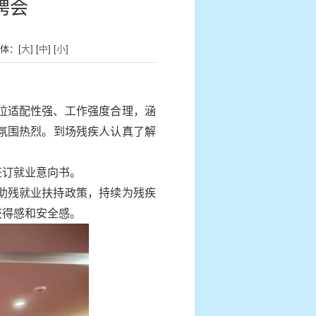
聘会
体：[
大
] [
中
] [
小
]
位适配性强、工作强度合理，涵
氛围热烈。到场残疾人认真了解
签订就业意向书。
助残就业扶持政策，持续为残疾
获得感和安全感。